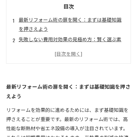
目次
最新リフォーム術の扉を開く：まずは基礎知識
を押さえよう
失敗しない費用対効果の見極め方：賢く選ぶ素
材と技術
実例紹介！成功したリフォームで暮らしがどう
変わったか
専門家が教える！コストを抑えつつ最大効果を
最新リフォーム術の扉を開く：まずは基礎知識を押さ
出す工夫とは？
えよう
満足度アップの秘訣：後悔しないリフォーム計
画のまとめ
リフォームを効果的に進めるためには、まず基礎知識を
最新技術活用で実現する理想の住まいづくり
押さえることが重要です。最新のリフォーム術では、高
予算をムダにしない！費用対効果重視のリフォ
性能な断熱材や省エネ設備の導入が注目されています。