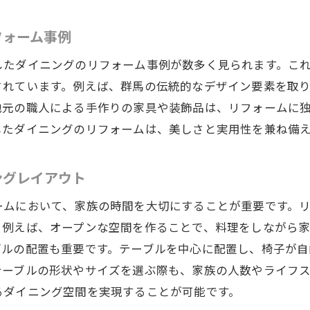
でスタイリッシュなダイニングを手に入れるリフォーム法
フォーム事例
スタイリッシュで機能的なダイニングの実現方法
したダイニングのリフォーム事例が数多く見られます。こ
モダンデザインと伝統の融合アプローチ
されています。例えば、群馬の伝統的なデザイン要素を取
快適さを追求したダイニング家具の選び方
地元の職人による手作りの家具や装飾品は、リフォームに
光と色を活用した空間演出の秘訣
したダイニングのリフォームは、美しさと実用性を兼ね備
使い勝手を重視したダイニングレイアウト
プロジェクト成功のための計画手法
ングレイアウト
県の気候に合ったリフォーム素材選びのポイント
ームにおいて、家族の時間を大切にすることが重要です。
地域の気候に適した素材選びガイド
。例えば、オープンな空間を作ることで、料理をしながら
耐久性と美しさを兼ね備えた素材の選定
ブルの配置も重要です。テーブルを中心に配置し、椅子が自
冬に快適なダイニングを作る断熱材の選び方
テーブルの形状やサイズを選ぶ際も、家族の人数やライフ
湿気対策を考慮した素材選びの重要性
るダイニング空間を実現することが可能です。
季節ごとのメンテナンス方法の提案