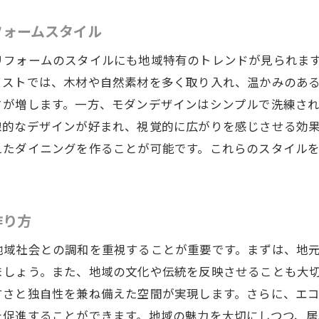
地元調達可能な素材の活用法
フォームスタイル
デザイントレンドを取り入れたダイニングリフォームの魅
リフォームのスタイルにも地域特有のトレンドが見られま
2023年注目のダイニングデザイントレンド
イストでは、木材や自然素材を多く取り入れ、温かみのあ
地域の文化と最新トレンドの融合アイデア
さが増します。一方、モダンデザインはシンプルで洗練さ
スマートホーム技術を活用したダイニング
線的なデザインが好まれ、視覚的に広がりを感じさせる効
トレンドを反映したカラーと素材の選び方
えたダイニングを作ることが可能です。これらのスタイル
未来を見据えたサステナブルデザイン
トレンドを取り入れたダイニング事例紹介
作り方
業者が語るダイニングリフォーム成功の鍵とは
地元業者が持つ独自のノウハウ
地域社会との調和を重視することが重要です。まずは、地
顧客の声を反映した成功事例の数々
ましょう。また、地域の文化や伝統を反映させることも大
すさと独自性を兼ね備えた空間が実現します。さらに、エ
プロフェッショナルが教えるコミュニケーションの重要性
を促進することができます。地域の魅力を大切にしつつ、