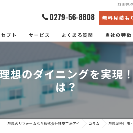
群馬県
0279-56-8808
無料見積も
ンセプト
サービス
よくある質問
当社の特徴
エコ断熱リフォーム
内装
新築そっくりリフォーム
リノベーショ
理想のダイニングを実現
は？
水回り
断熱
戸建て
群馬のリフォームなら株式会社建築工房アイ
コラム
群馬県渋川市