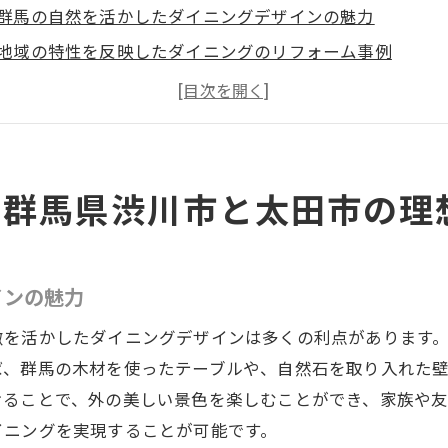
群馬の自然を活かしたダイニングデザインの魅力
地域の特性を反映したダイニングのリフォーム事例
家族の時間を大切にするためのダイニングレイアウト
渋川市と太田市で人気のダイニングリフォームスタイル
地域社会と調和するダイニング空間の作り方
成功するダイニングリフォームプロジェクトのステップ
る群馬県渋川市と太田市の理
特性を活かしたダイニングリフォームの秘訣を探る
群馬県の風土に適した素材選びのポイント
インの魅力
四季を感じられるダイニング空間のアイデア
地元の文化を取り入れたデザインアプローチ
徴を活かしたダイニングデザインは多くの利点があります
地域ニーズに応えたカスタマイズ事例
ば、群馬の木材を使ったテーブルや、自然石を取り入れた
けることで、外の美しい景色を楽しむことができ、家族や
地元住民の声から学ぶリフォームのコツ
イニングを実現することが可能です。
地域特性を活かしたエコフレンドリーダイニング