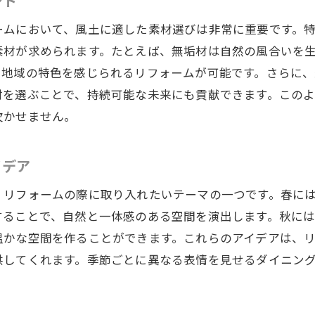
ント
カラーコーディネートで魅せるダイニング
ームにおいて、風土に適した素材選びは非常に重要です。
オープンプランのダイニングで広がる可能性
素材が求められます。たとえば、無垢材は自然の風合いを
DIYで楽しむダイニングリフォーム
、地域の特色を感じられるリフォームが可能です。さらに
視覚的な広がりを感じさせるデザインテクニック
材を選ぶことで、持続可能な未来にも貢献できます。この
欠かせません。
イデア
、リフォームの際に取り入れたいテーマの一つです。春に
することで、自然と一体感のある空間を演出します。秋に
温かな空間を作ることができます。これらのアイデアは、
供してくれます。季節ごとに異なる表情を見せるダイニン