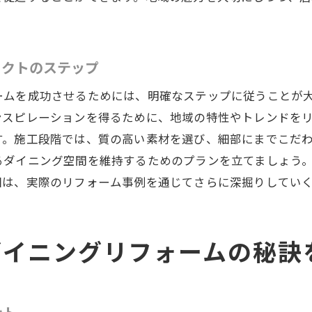
地元業者の強みを活かしたリフォーム計画
信頼できる業者選びのポイント
地域密着型サービスのメリット
ェクトのステップ
の質を向上させるためのダイニングリフォームガイド
ームを成功させるためには、明確なステップに従うことが
リフォームで実現する心地よい生活空間
ンスピレーションを得るために、地域の特性やトレンドを
健康を考えたダイニングの空間づくり
す。施工段階では、質の高い素材を選び、細部にまでこだ
家族の絆を深めるためのインテリア提案
るダイニング空間を維持するためのプランを立てましょう
毎日の食事を楽しむための空間設計
回は、実際のリフォーム事例を通じてさらに深掘りしてい
生活動線を考えたダイニングレイアウト
将来を見据えたダイニングリフォーム計画
ダイニングリフォームの秘訣
のダイニングを実現するためのリフォームアイデア集
予算内で実現するダイニングリフォームアイデア
小さなスペースを最大限に活用する工夫