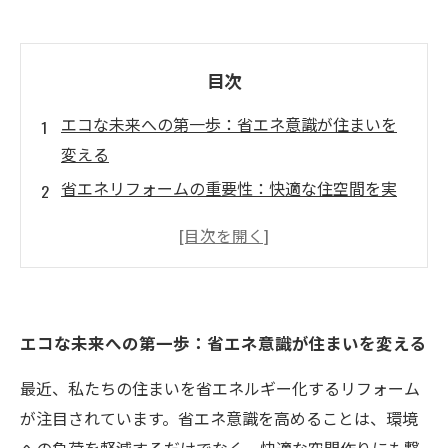
目次
エコな未来への第一歩：省エネ意識が住まいを
変える
省エネリフォームの重要性：快適な住空間を実
現するために
実践！省エネリフォームの具体例とその効果
再生可能エネルギーの活用法：住まいをさらに
エコに
エコな未来への第一歩：省エネ意識が住まいを変える
省エネ意識を高めるための住まい見直しステッ
プ
最近、私たちの住まいを省エネルギー化するリフォーム
意識改革：省エネリフォームで持続可能な未来
が注目されています。省エネ意識を高めることは、環境
を築こう