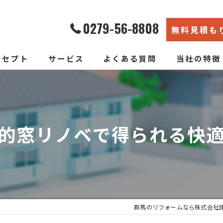
0279-56-8808
無料見積も
ンセプト
サービス
よくある質問
当社の特徴
エコ断熱リフォーム
内装
新築そっくりリフォーム
リノベーショ
的窓リノベで得られる快
水回り
断熱
戸建て
群馬のリフォームなら株式会社