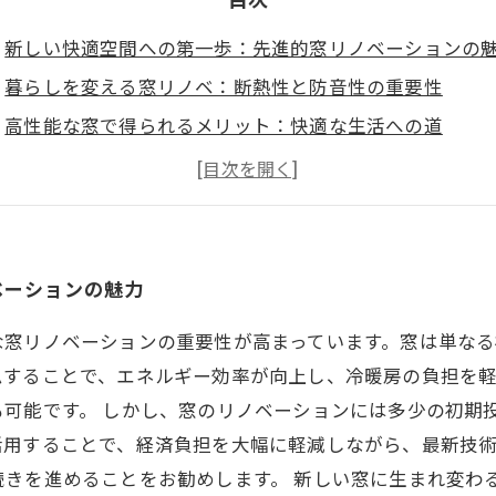
新しい快適空間への第一歩：先進的窓リノベーションの
暮らしを変える窓リノベ：断熱性と防音性の重要性
高性能な窓で得られるメリット：快適な生活への道
補助金を利用して経済的に窓リノベを実現する方法
あなたの家も快適に変わる：窓リノベの成功事例
快適空間の実現に向けて：窓リノベのステップバイステ
理想の住まいへ：先進的窓リノベがもたらす新しい可能
ベーションの魅力
な窓リノベーションの重要性が高まっています。窓は単な
ムすることで、エネルギー効率が向上し、冷暖房の負担を
可能です。 しかし、窓のリノベーションには多少の初期
活用することで、経済負担を大幅に軽減しながら、最新技
続きを進めることをお勧めします。 新しい窓に生まれ変わ