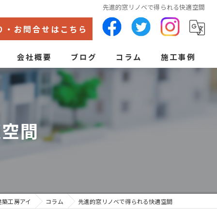
先進的窓リノベで得られる快適空間
り・お問合せはこちら
会社概要
ブログ
コラム
施工事例
代表あいさつ
ン
適空間
建築工房アイ
コラム
先進的窓リノベで得られる快適空間