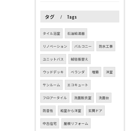
タグ
Tags
タイル浴室
石油給湯器
リノベーション
バルコニー
防水工事
ユニットバス
絨毯張替え
ウッドデッキ
ベランダ
増築
洋室
サンルーム
エコキュート
フロアータイル
洗面脱衣室
洗面台
防音性
和室から洋室
玄関ドア
中古住宅
屋根リフォーム