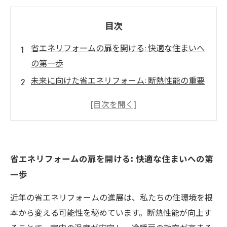
目次
省エネリフォームの扉を開ける: 快適な住まいへ
の第一歩
未来に向けた省エネリフォーム: 断熱性能の重要
性を理解する
最新の省エネ設備がもたらす快適さ: 実際の事例
を見てみよう
エコで快適な住まいの実現: 成功したリフォーム
省エネリフォームの扉を開ける: 快適な住まいへの第
の秘訣
一歩
あなたの家も省エネリフォームの時代へ: 具体的
なステップを解説
近年の省エネリフォームの進展は、私たちの住環境を根
省エネリフォームで得られる光熱費の削減: 家計
本から変える可能性を秘めています。断熱性能が向上す
も助ける要素