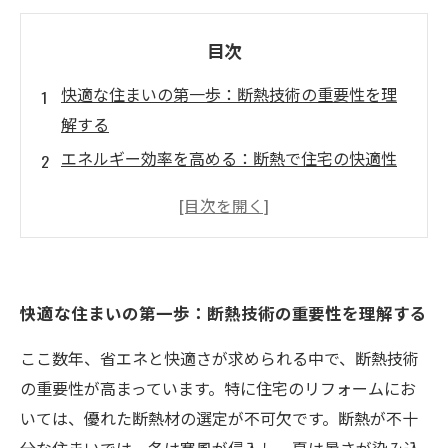
目次
快適な住まいの第一歩：断熱技術の重要性を理
解する
エネルギー効率を高める：断熱で住宅の快適性
が向上する理由
冬の寒さを防ぐ：実際のリフォーム事例から学
ぶ断熱の効果
夏の暑さを乗り切るための秘訣：断熱材の選び
快適な住まいの第一歩：断熱技術の重要性を理解する
方
省エネを実現する断熱施工のポイントと成功事
ここ数年、省エネと快適さが求められる中で、断熱技術
例
の重要性が高まっています。特に住宅のリフォームにお
快適な住環境を手に入れるためにできること
いては、優れた断熱材の選定が不可欠です。断熱が不十