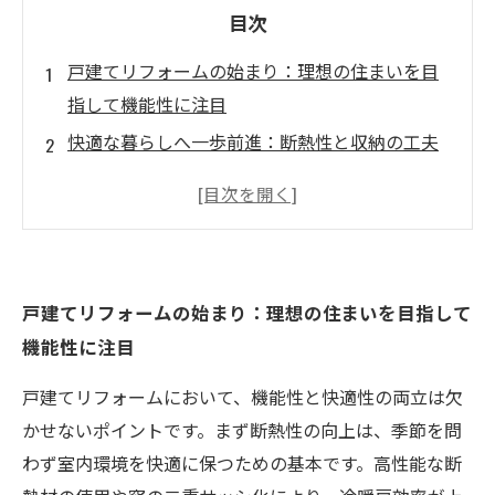
目次
戸建てリフォームの始まり：理想の住まいを目
指して機能性に注目
快適な暮らしへ一歩前進：断熱性と収納の工夫
で変わる毎日
動線改善でストレスフリーの生活空間を実現す
る方法
デザインと実用性の融合：居心地の良いリビン
戸建てリフォームの始まり：理想の住まいを目指して
グづくりの秘訣
機能性に注目
理想の戸建て住宅完成！機能性と快適性が両立
した住まいのゴール
戸建てリフォームにおいて、機能性と快適性の両立は欠
最新リフォームトレンド：快適さを高める最新
かせないポイントです。まず断熱性の向上は、季節を問
テクニック紹介
わず室内環境を快適に保つための基本です。高性能な断