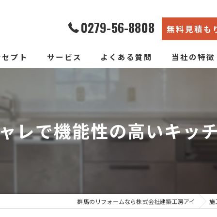
0279-56-8808
無料見積も
ンセプト
サービス
よくある質問
当社の特徴
エコ断熱リフォーム
内装
新築そっくりリフォーム
リノベーショ
ャレで機能性の高いキッ
水回り
断熱
戸建て
群馬のリフォームなら株式会社建築工房アイ
施