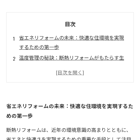
目次
省エネリフォームの未来：快適な住環境を実現
するための第一歩
温度管理の秘訣：断熱リフォームがもたらす生
活の質の向上
エネルギー効率を高める断熱材の選び方と施工
事例
省エネと快適さの両立：断熱リフォームで光熱
省エネリフォームの未来：快適な住環境を実現するた
費を削減！
めの第一歩
持続可能なライフスタイルへの道：断熱リフォ
ームの実践と成果
断熱リフォームは、近年の環境意識の高まりとともに、
断熱リフォームの成功に向けた最適な材料選び
省エネと快適さを実現するための重要な手段として注目