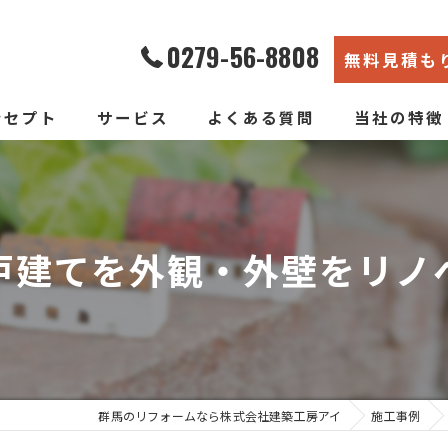
0279-56-8808
無料見積も
ンセプト
サービス
よくある質問
当社の特徴
エコ断熱リフォーム
内装
新築そっくりリフォーム
リノベーショ
戸建てを外観・外壁をリノ
水回り
断熱
戸建て
群馬のリフォームなら株式会社建築工房アイ
施工事例