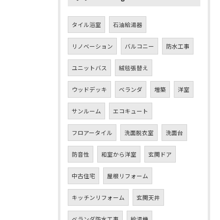
タイル浴室
石油給湯器
リノベーション
バルコニー
防水工事
ユニットバス
絨毯張替え
ウッドデッキ
ベランダ
増築
洋室
サンルーム
エコキュート
フロアータイル
洗面脱衣室
洗面台
防音性
和室から洋室
玄関ドア
中古住宅
屋根リフォーム
キッチンリフォーム
玄関天井
ベランダ防水工事
給湯機